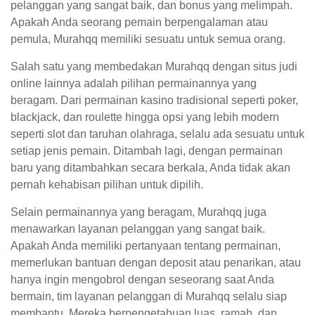
pelanggan yang sangat baik, dan bonus yang melimpah.
Apakah Anda seorang pemain berpengalaman atau
pemula, Murahqq memiliki sesuatu untuk semua orang.
Salah satu yang membedakan Murahqq dengan situs judi
online lainnya adalah pilihan permainannya yang
beragam. Dari permainan kasino tradisional seperti poker,
blackjack, dan roulette hingga opsi yang lebih modern
seperti slot dan taruhan olahraga, selalu ada sesuatu untuk
setiap jenis pemain. Ditambah lagi, dengan permainan
baru yang ditambahkan secara berkala, Anda tidak akan
pernah kehabisan pilihan untuk dipilih.
Selain permainannya yang beragam, Murahqq juga
menawarkan layanan pelanggan yang sangat baik.
Apakah Anda memiliki pertanyaan tentang permainan,
memerlukan bantuan dengan deposit atau penarikan, atau
hanya ingin mengobrol dengan seseorang saat Anda
bermain, tim layanan pelanggan di Murahqq selalu siap
membantu. Mereka berpengetahuan luas, ramah, dan