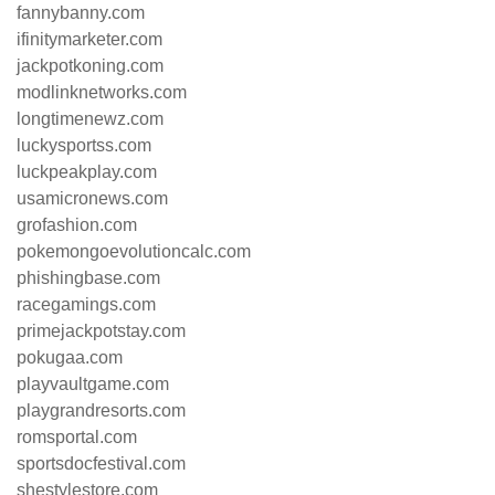
fannybanny.com
ifinitymarketer.com
jackpotkoning.com
modlinknetworks.com
longtimenewz.com
luckysportss.com
luckpeakplay.com
usamicronews.com
grofashion.com
pokemongoevolutioncalc.com
phishingbase.com
racegamings.com
primejackpotstay.com
pokugaa.com
playvaultgame.com
playgrandresorts.com
romsportal.com
sportsdocfestival.com
shestylestore.com