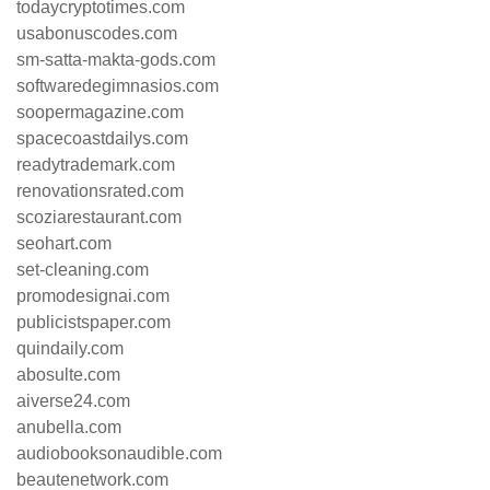
todaycryptotimes.com
usabonuscodes.com
sm-satta-makta-gods.com
softwaredegimnasios.com
soopermagazine.com
spacecoastdailys.com
readytrademark.com
renovationsrated.com
scoziarestaurant.com
seohart.com
set-cleaning.com
promodesignai.com
publicistspaper.com
quindaily.com
abosulte.com
aiverse24.com
anubella.com
audiobooksonaudible.com
beautenetwork.com