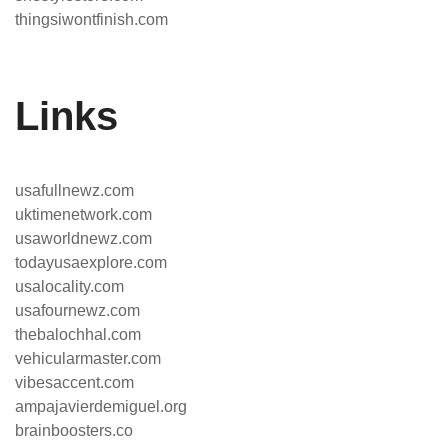
thingsiwontfinish.com
Links
usafullnewz.com
uktimenetwork.com
usaworldnewz.com
todayusaexplore.com
usalocality.com
usafournewz.com
thebalochhal.com
vehicularmaster.com
vibesaccent.com
ampajavierdemiguel.org
brainboosters.co