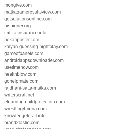
mongive.com
matkagameresultsview.com
getsolutionsonline.com
hispinner.org
criticalinsurance.info
nokariposter.com
kalyan-guessing-nightplay.com
gameofpanels.com
androidappsdownloader.com
usetimenow.com
healthblow.com
gohelpmate.com
rajdhani-satta-matka.com
writerscraft.net
elearning-childprotection.com
wrestling4mena.com
knowledgeforall.info
brand2lastio.com