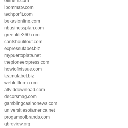
offthem.com
ibommatv.com
techporfit.com
bekasionline.com
nbusinessplan.com
greenlife360.com
cantshoutitout.com
expressufabet.biz
mypuertoplata.net
thepioneerxpress.com
howtofixissue.com
teamufabet.biz
webfullform.com
allviddownload.com
decorsmag.com
gamblingcasinonews.com
universitiesofamerica.net
progameofbrands.com
qbreview.org