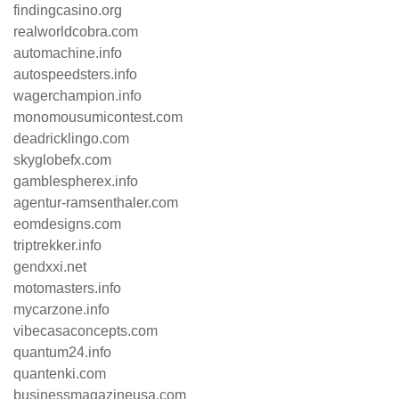
findingcasino.org
realworldcobra.com
automachine.info
autospeedsters.info
wagerchampion.info
monomousumicontest.com
deadricklingo.com
skyglobefx.com
gamblespherex.info
agentur-ramsenthaler.com
eomdesigns.com
triptrekker.info
gendxxi.net
motomasters.info
mycarzone.info
vibecasaconcepts.com
quantum24.info
quantenki.com
businessmagazineusa.com