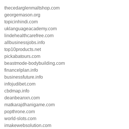
thecedarglenmaltshop.com
georgemason.org
topicinhindi.com
uklanguageacademy.com
lindehealthcarefree.com
allbusinessjobs.info
top10products.net
pickabatours.com
beastmode-bodybuilding.com
financelplan.info
businessfuture.info
infojudibet.com
cbdmap.info
deanbeanxn.com
matkarajdhanigame.com
popthrone.com
world-slots.com
imakewebsolution.com