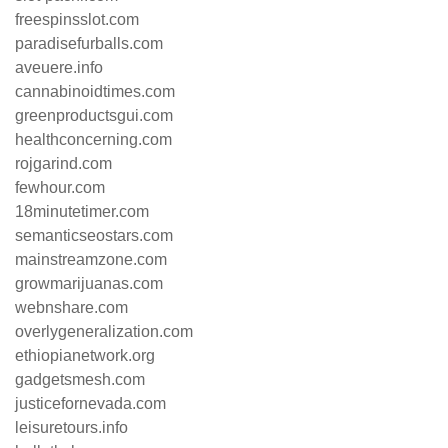
freespinsslot.com
paradisefurballs.com
aveuere.info
cannabinoidtimes.com
greenproductsgui.com
healthconcerning.com
rojgarind.com
fewhour.com
18minutetimer.com
semanticseostars.com
mainstreamzone.com
growmarijuanas.com
webnshare.com
overlygeneralization.com
ethiopianetwork.org
gadgetsmesh.com
justicefornevada.com
leisuretours.info