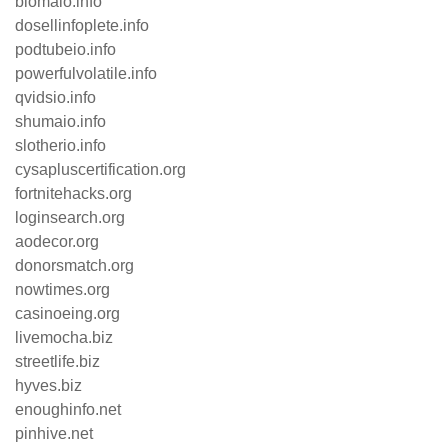
blomaio.info
dosellinfoplete.info
podtubeio.info
powerfulvolatile.info
qvidsio.info
shumaio.info
slotherio.info
cysapluscertification.org
fortnitehacks.org
loginsearch.org
aodecor.org
donorsmatch.org
nowtimes.org
casinoeing.org
livemocha.biz
streetlife.biz
hyves.biz
enoughinfo.net
pinhive.net