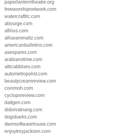
paperlanterntheatre.org
freeworshipnetwork.com
watercraftllc.com
abourge.com
afiliixs.com
alharammallz.com
americanbulletins.com
asespares.com
arabianstime.com
atticabblues.com
autometropolist.com
beautycreamreview.com
coinmoh.com
cyclopsreview.com
dattgen.com
didoivatnang.com
dogsbarks.com
dwmsoftwarehouse.com
enjoytroyjackson.com