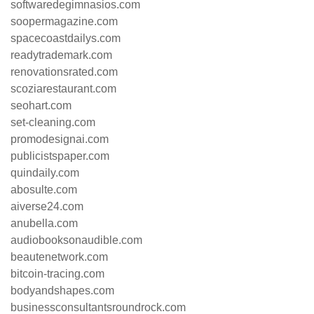
softwaredegimnasios.com
soopermagazine.com
spacecoastdailys.com
readytrademark.com
renovationsrated.com
scoziarestaurant.com
seohart.com
set-cleaning.com
promodesignai.com
publicistspaper.com
quindaily.com
abosulte.com
aiverse24.com
anubella.com
audiobooksonaudible.com
beautenetwork.com
bitcoin-tracing.com
bodyandshapes.com
businessconsultantsroundrock.com