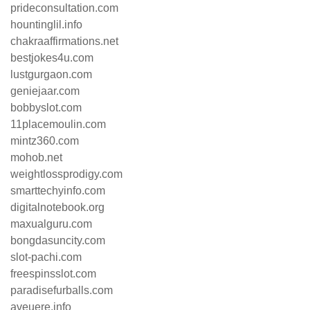
prideconsultation.com
hountinglil.info
chakraaffirmations.net
bestjokes4u.com
lustgurgaon.com
geniejaar.com
bobbyslot.com
11placemoulin.com
mintz360.com
mohob.net
weightlossprodigy.com
smarttechyinfo.com
digitalnotebook.org
maxualguru.com
bongdasuncity.com
slot-pachi.com
freespinsslot.com
paradisefurballs.com
aveuere.info