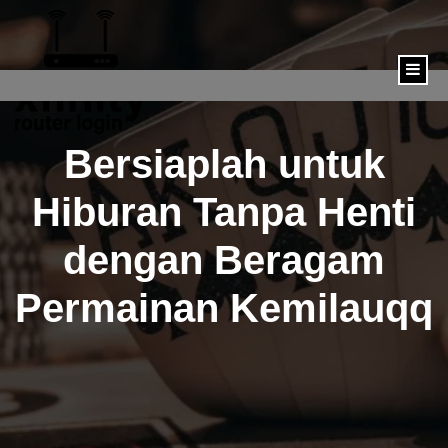
content
Bersiaplah untuk
Hiburan Tanpa Henti
dengan Beragam
Permainan Kemilauqq