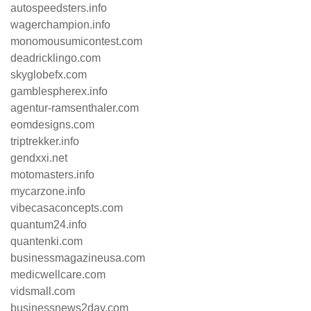
autospeedsters.info
wagerchampion.info
monomousumicontest.com
deadricklingo.com
skyglobefx.com
gamblespherex.info
agentur-ramsenthaler.com
eomdesigns.com
triptrekker.info
gendxxi.net
motomasters.info
mycarzone.info
vibecasaconcepts.com
quantum24.info
quantenki.com
businessmagazineusa.com
medicwellcare.com
vidsmall.com
businessnews2day.com