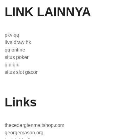
LINK LAINNYA
pkv qq
live draw hk
qq online
situs poker
qiu qiu
situs slot gacor
Links
thecedarglenmaltshop.com
georgemason.org