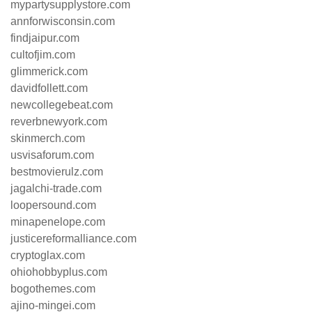
mypartysupplystore.com
annforwisconsin.com
findjaipur.com
cultofjim.com
glimmerick.com
davidfollett.com
newcollegebeat.com
reverbnewyork.com
skinmerch.com
usvisaforum.com
bestmovierulz.com
jagalchi-trade.com
loopersound.com
minapenelope.com
justicereformalliance.com
cryptoglax.com
ohiohobbyplus.com
bogothemes.com
ajino-mingei.com