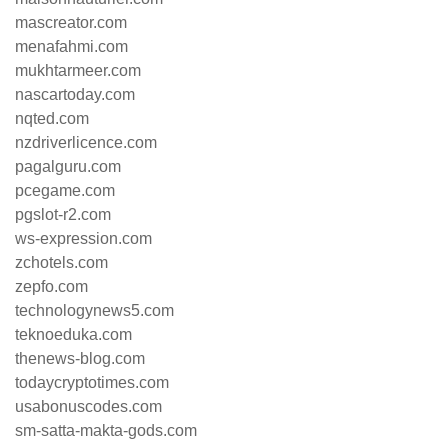
mascreator.com
menafahmi.com
mukhtarmeer.com
nascartoday.com
nqted.com
nzdriverlicence.com
pagalguru.com
pcegame.com
pgslot-r2.com
ws-expression.com
zchotels.com
zepfo.com
technologynews5.com
teknoeduka.com
thenews-blog.com
todaycryptotimes.com
usabonuscodes.com
sm-satta-makta-gods.com