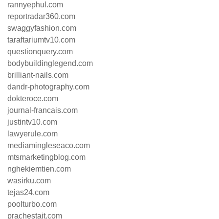
rannyephul.com
reportradar360.com
swaggyfashion.com
taraftariumtv10.com
questionquery.com
bodybuildinglegend.com
brilliant-nails.com
dandr-photography.com
dokteroce.com
journal-francais.com
justintv10.com
lawyerule.com
mediamingleseaco.com
mtsmarketingblog.com
nghekiemtien.com
wasirku.com
tejas24.com
poolturbo.com
prachestait.com