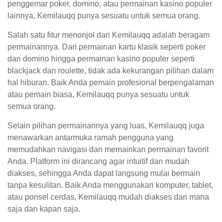
penggemar poker, domino, atau permainan kasino populer
lainnya, Kemilauqq punya sesuatu untuk semua orang.
Salah satu fitur menonjol dari Kemilauqq adalah beragam
permainannya. Dari permainan kartu klasik seperti poker
dan domino hingga permainan kasino populer seperti
blackjack dan roulette, tidak ada kekurangan pilihan dalam
hal hiburan. Baik Anda pemain profesional berpengalaman
atau pemain biasa, Kemilauqq punya sesuatu untuk
semua orang.
Selain pilihan permainannya yang luas, Kemilauqq juga
menawarkan antarmuka ramah pengguna yang
memudahkan navigasi dan memainkan permainan favorit
Anda. Platform ini dirancang agar intuitif dan mudah
diakses, sehingga Anda dapat langsung mulai bermain
tanpa kesulitan. Baik Anda menggunakan komputer, tablet,
atau ponsel cerdas, Kemilauqq mudah diakses dari mana
saja dan kapan saja.