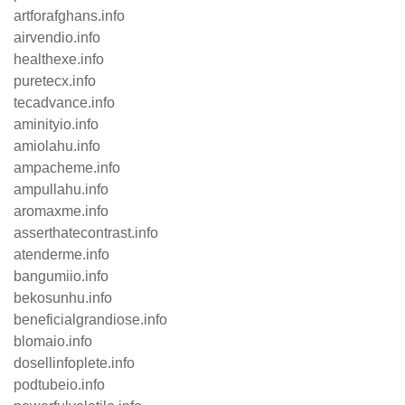
artforafghans.info
airvendio.info
healthexe.info
puretecx.info
tecadvance.info
aminityio.info
amiolahu.info
ampacheme.info
ampullahu.info
aromaxme.info
asserthatecontrast.info
atenderme.info
bangumiio.info
bekosunhu.info
beneficialgrandiose.info
blomaio.info
dosellinfoplete.info
podtubeio.info