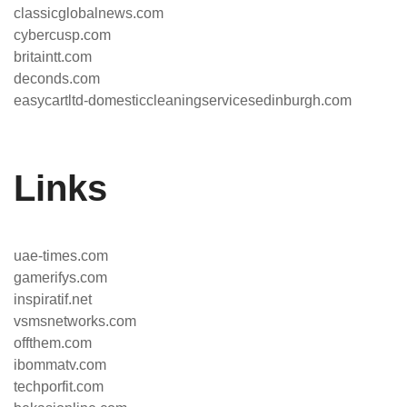
classicglobalnews.com
cybercusp.com
britaintt.com
deconds.com
easycartltd-domesticcleaningservicesedinburgh.com
Links
uae-times.com
gamerifys.com
inspiratif.net
vsmsnetworks.com
offthem.com
ibommatv.com
techporfit.com