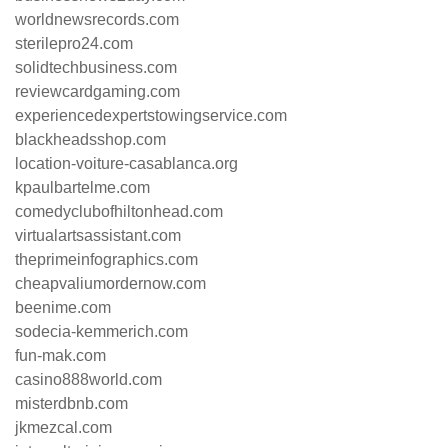
worldnewsrecords.com
sterilepro24.com
solidtechbusiness.com
reviewcardgaming.com
experiencedexpertstowingservice.com
blackheadsshop.com
location-voiture-casablanca.org
kpaulbartelme.com
comedyclubofhiltonhead.com
virtualartsassistant.com
theprimeinfographics.com
cheapvaliumordernow.com
beenime.com
sodecia-kemmerich.com
fun-mak.com
casino888world.com
misterdbnb.com
jkmezcal.com