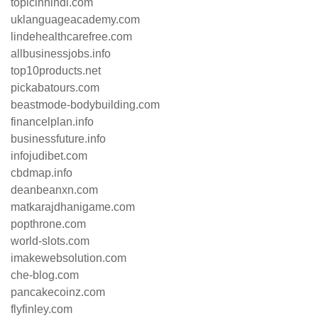
topicinhindi.com
uklanguageacademy.com
lindehealthcarefree.com
allbusinessjobs.info
top10products.net
pickabatours.com
beastmode-bodybuilding.com
financelplan.info
businessfuture.info
infojudibet.com
cbdmap.info
deanbeanxn.com
matkarajdhanigame.com
popthrone.com
world-slots.com
imakewebsolution.com
che-blog.com
pancakecoinz.com
flyfinley.com