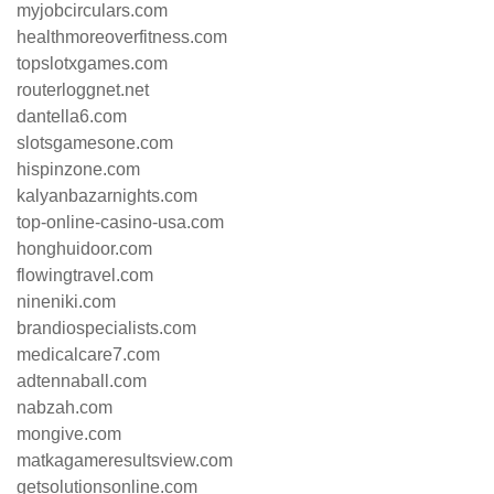
myjobcirculars.com
healthmoreoverfitness.com
topslotxgames.com
routerloggnet.net
dantella6.com
slotsgamesone.com
hispinzone.com
kalyanbazarnights.com
top-online-casino-usa.com
honghuidoor.com
flowingtravel.com
nineniki.com
brandiospecialists.com
medicalcare7.com
adtennaball.com
nabzah.com
mongive.com
matkagameresultsview.com
getsolutionsonline.com