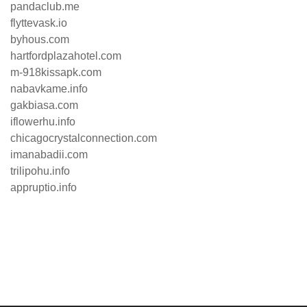
pandaclub.me
flyttevask.io
byhous.com
hartfordplazahotel.com
m-918kissapk.com
nabavkame.info
gakbiasa.com
iflowerhu.info
chicagocrystalconnection.com
imanabadii.com
trilipohu.info
appruptio.info