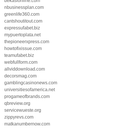
bekasionline.com
nbusinessplan.com
greenlife360.com
cantshoutitout.com
expressufabet.biz
mypuertoplata.net
thepioneerxpress.com
howtofixissue.com
teamufabet.biz
webfullform.com
allviddownload.com
decorsmag.com
gamblingcasinonews.com
universitiesofamerica.net
progameofbrands.com
qbreview.org
servicewueste.org
zippyrevs.com
matkanumbernow.com