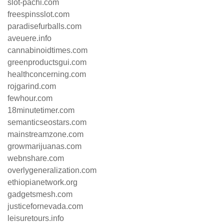
slot-pachi.com
freespinsslot.com
paradisefurballs.com
aveuere.info
cannabinoidtimes.com
greenproductsgui.com
healthconcerning.com
rojgarind.com
fewhour.com
18minutetimer.com
semanticseostars.com
mainstreamzone.com
growmarijuanas.com
webnshare.com
overlygeneralization.com
ethiopianetwork.org
gadgetsmesh.com
justicefornevada.com
leisuretours.info