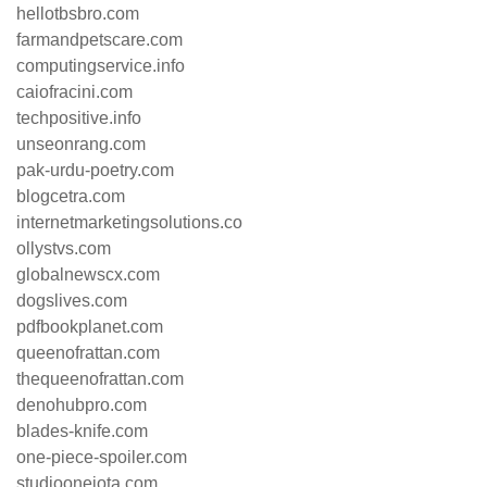
hellotbsbro.com
farmandpetscare.com
computingservice.info
caiofracini.com
techpositive.info
unseonrang.com
pak-urdu-poetry.com
blogcetra.com
internetmarketingsolutions.co
ollystvs.com
globalnewscx.com
dogslives.com
pdfbookplanet.com
queenofrattan.com
thequeenofrattan.com
denohubpro.com
blades-knife.com
one-piece-spoiler.com
studiooneiota.com