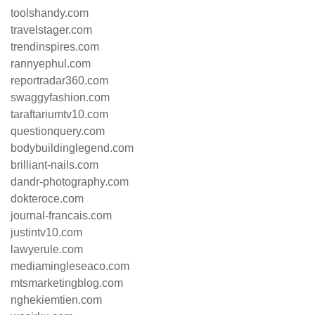
toolshandy.com
travelstager.com
trendinspires.com
rannyephul.com
reportradar360.com
swaggyfashion.com
taraftariumtv10.com
questionquery.com
bodybuildinglegend.com
brilliant-nails.com
dandr-photography.com
dokteroce.com
journal-francais.com
justintv10.com
lawyerule.com
mediamingleseaco.com
mtsmarketingblog.com
nghekiemtien.com