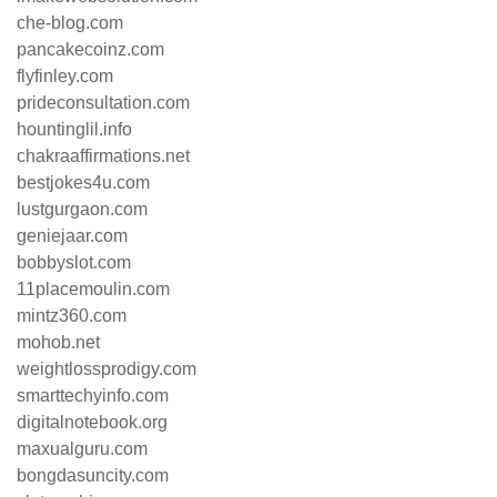
che-blog.com
pancakecoinz.com
flyfinley.com
prideconsultation.com
hountinglil.info
chakraaffirmations.net
bestjokes4u.com
lustgurgaon.com
geniejaar.com
bobbyslot.com
11placemoulin.com
mintz360.com
mohob.net
weightlossprodigy.com
smarttechyinfo.com
digitalnotebook.org
maxualguru.com
bongdasuncity.com