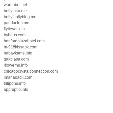
warnabet.net
bollym4u.me
bolly2tollyblog.me
pandaclub.me
flyttevask.io
byhous.com
hartfordplazahotel.com
m-918kissapk.com
nabavkame.info
gakbiasa.com
iflowerhu.info
chicagocrystalconnection.com
imanabadii.com
trilipohu.info
appruptio.info