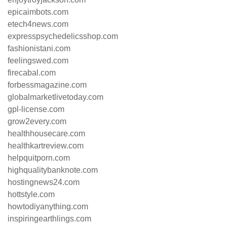
epicaimbots.com
etech4news.com
expresspsychedelicsshop.com
fashionistani.com
feelingswed.com
firecabal.com
forbessmagazine.com
globalmarketlivetoday.com
gpl-license.com
grow2every.com
healthhousecare.com
healthkartreview.com
helpquitporn.com
highqualitybanknote.com
hostingnews24.com
hottstyle.com
howtodiyanything.com
inspiringearthlings.com