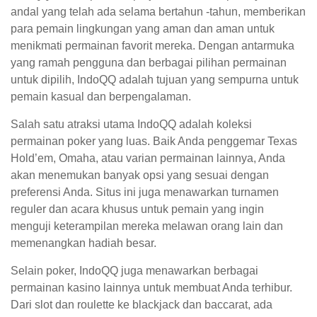
andal yang telah ada selama bertahun -tahun, memberikan
para pemain lingkungan yang aman dan aman untuk
menikmati permainan favorit mereka. Dengan antarmuka
yang ramah pengguna dan berbagai pilihan permainan
untuk dipilih, IndoQQ adalah tujuan yang sempurna untuk
pemain kasual dan berpengalaman.
Salah satu atraksi utama IndoQQ adalah koleksi
permainan poker yang luas. Baik Anda penggemar Texas
Hold’em, Omaha, atau varian permainan lainnya, Anda
akan menemukan banyak opsi yang sesuai dengan
preferensi Anda. Situs ini juga menawarkan turnamen
reguler dan acara khusus untuk pemain yang ingin
menguji keterampilan mereka melawan orang lain dan
memenangkan hadiah besar.
Selain poker, IndoQQ juga menawarkan berbagai
permainan kasino lainnya untuk membuat Anda terhibur.
Dari slot dan roulette ke blackjack dan baccarat, ada