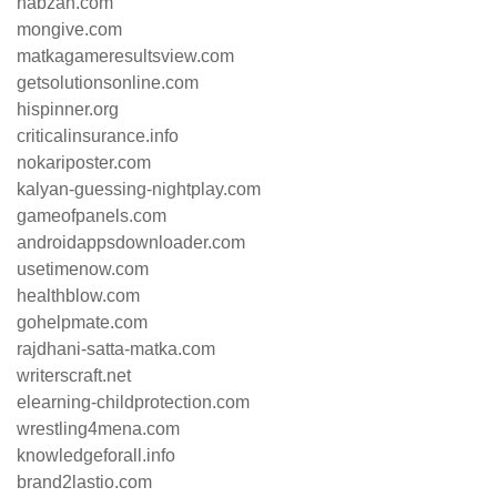
nabzah.com
mongive.com
matkagameresultsview.com
getsolutionsonline.com
hispinner.org
criticalinsurance.info
nokariposter.com
kalyan-guessing-nightplay.com
gameofpanels.com
androidappsdownloader.com
usetimenow.com
healthblow.com
gohelpmate.com
rajdhani-satta-matka.com
writerscraft.net
elearning-childprotection.com
wrestling4mena.com
knowledgeforall.info
brand2lastio.com