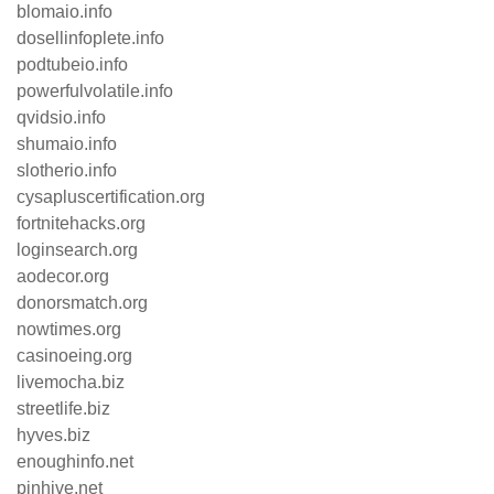
blomaio.info
dosellinfoplete.info
podtubeio.info
powerfulvolatile.info
qvidsio.info
shumaio.info
slotherio.info
cysapluscertification.org
fortnitehacks.org
loginsearch.org
aodecor.org
donorsmatch.org
nowtimes.org
casinoeing.org
livemocha.biz
streetlife.biz
hyves.biz
enoughinfo.net
pinhive.net