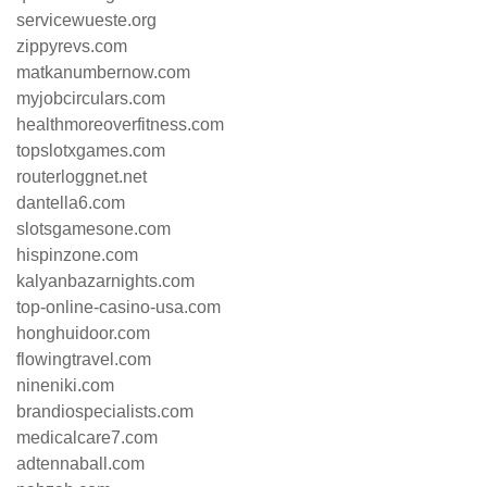
servicewueste.org
zippyrevs.com
matkanumbernow.com
myjobcirculars.com
healthmoreoverfitness.com
topslotxgames.com
routerloggnet.net
dantella6.com
slotsgamesone.com
hispinzone.com
kalyanbazarnights.com
top-online-casino-usa.com
honghuidoor.com
flowingtravel.com
nineniki.com
brandiospecialists.com
medicalcare7.com
adtennaball.com