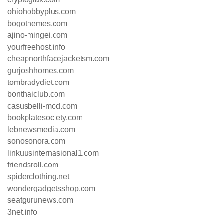
ohiohobbyplus.com
bogothemes.com
ajino-mingei.com
yourfreehost.info
cheapnorthfacejacketsm.com
gurjoshhomes.com
tombradydiet.com
bonthaiclub.com
casusbelli-mod.com
bookplatesociety.com
lebnewsmedia.com
sonosonora.com
linkuusinternasional1.com
friendsroll.com
spiderclothing.net
wondergadgetsshop.com
seatgurunews.com
3net.info