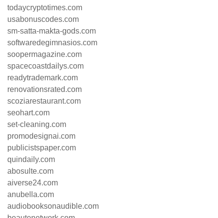
todaycryptotimes.com
usabonuscodes.com
sm-satta-makta-gods.com
softwaredegimnasios.com
soopermagazine.com
spacecoastdailys.com
readytrademark.com
renovationsrated.com
scoziarestaurant.com
seohart.com
set-cleaning.com
promodesignai.com
publicistspaper.com
quindaily.com
abosulte.com
aiverse24.com
anubella.com
audiobooksonaudible.com
beautenetwork.com